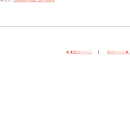
カテゴリ
:
営業時間や休暇に関する事項
|
◀◀前のページ
次のページ▶