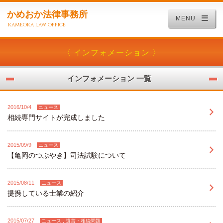
かめおか法律事務所
MENU
kameoka law office
〈 インフォメーション 〉
インフォメーション 一覧
2016/10/4
ニュース
相続専門サイトが完成しました
2015/09/9
ニュース
【亀岡のつぶやき】司法試験について
2015/08/11
ニュース
提携している士業の紹介
2015/07/27
ニュース , 遺言・相続問題